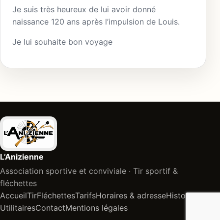
Je suis très heureux de lui avoir donné
naissance 120 ans après l’impulsion de Louis.
Je lui souhaite bon voyage
L’Anizienne
Association sportive et conviviale · Tir sportif &
fléchettes
Accueil
Tir
Fléchettes
Tarifs
Horaires & adresse
Historique
Utilitaires
Contact
Mentions légales