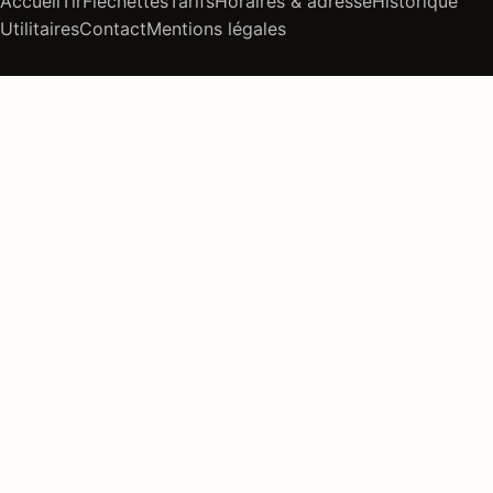
Accueil
Tir
Fléchettes
Tarifs
Horaires & adresse
Historique
Utilitaires
Contact
Mentions légales